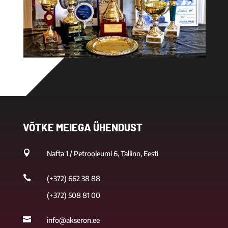
VÕTKE MEIEGA ÜHENDUST

Nafta 1 / Petrooleumi 6, Tallinn, Eesti

(+372) 662 38 88
(+372) 508 81 00

info@akseron.ee