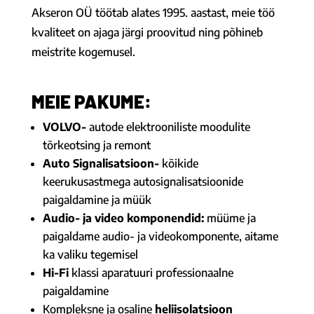
Akseron OÜ töötab alates 1995. aastast, meie töö
kvaliteet on ajaga järgi proovitud ning põhineb
meistrite kogemusel.
MEIE PAKUME:
VOLVO-
autode elektrooniliste moodulite
tõrkeotsing ja remont
Auto Signalisatsioon-
kõikide
keerukusastmega autosignalisatsioonide
paigaldamine ja müük
Audio- ja video komponendid:
müüme ja
paigaldame audio- ja videokomponente, aitame
ka valiku tegemisel
Hi-Fi
klassi aparatuuri professionaalne
paigaldamine
Kompleksne ja osaline
heliisolatsioon