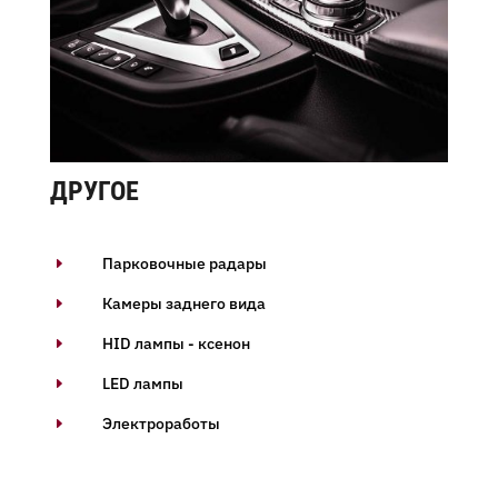
ДРУГОЕ
Парковочные радары
E
Камеры заднего вида
E
HID лампы - ксенон
E
LED лампы
E
Электроработы
E